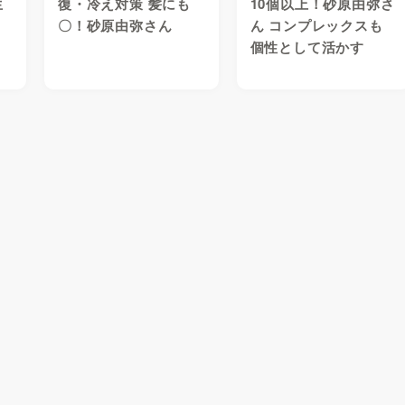
生
復・冷え対策 髪にも
10個以上！砂原由弥さ
〇！砂原由弥さん
ん コンプレックスも
個性として活かす