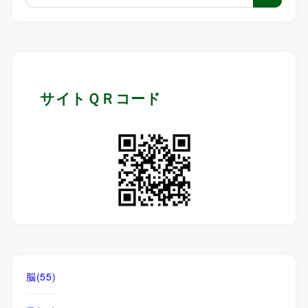
サイトＱＲコード
脳
(55)