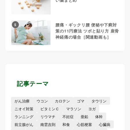
い薬まとめ
腰痛・ギックリ腰 便秘や下痢対
5
策の11円療法 ツボと貼り方 座骨
神経痛の場合［関連動画も］
記事テーマ
がん治療
ウコン
カロテン
ゴマ
タウリン
ニオイ対策
ビタミンＣ
マラソン
ヨガ
ランニング
リウマチ
不妊症
亜鉛
体幹
前立腺がん
南雲吉則
和食
心筋梗塞
心臓病