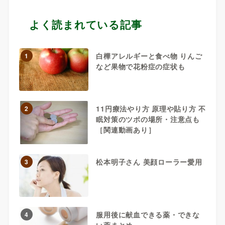
よく読まれている記事
白樺アレルギーと食べ物 りんご
1
など果物で花粉症の症状も
11円療法やり方 原理や貼り方 不
2
眠対策のツボの場所・注意点も
［関連動画あり］
松本明子さん 美顔ローラー愛用
3
服用後に献血できる薬・できな
4