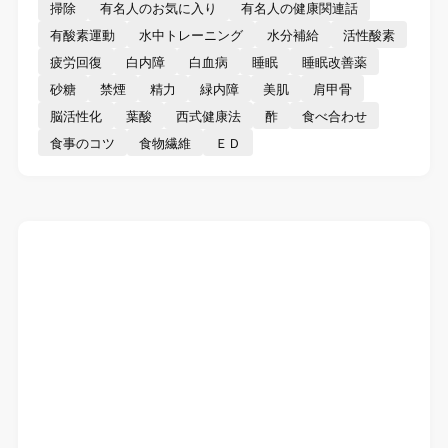
掃除
有名人のお気に入り
有名人の健康関連話
有酸素運動
水中トレーニング
水分補給
活性酸素
疲労回復
白内障
白血病
睡眠
睡眠改善薬
砂糖
禁煙
精力
緑内障
美肌
肩甲骨
脳活性化
葉酸
西式健康法
酢
食べ合わせ
食事のコツ
食物繊維
ＥＤ